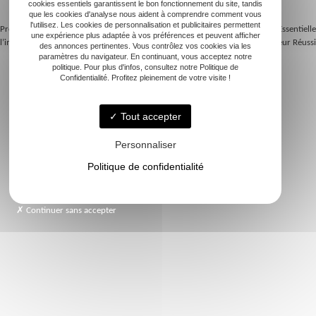
qualité attendue.
cookies essentiels garantissent le bon fonctionnement du site, tandis
que les cookies d'analyse nous aident à comprendre comment vous
l'utilisez. Les cookies de personnalisation et publicitaires permettent
Previous:
Aménagement extérieur :
Next:
Terrassement : Une Base Essentielle
une expérience plus adaptée à vos préférences et peuvent afficher
l’importance du terrassement
pour un Aménagement Extérieur Réussi
des annonces pertinentes. Vous contrôlez vos cookies via les
Navigation
paramètres du navigateur. En continuant, vous acceptez notre
politique. Pour plus d'infos, consultez notre Politique de
de
Confidentialité. Profitez pleinement de votre visite !
l’article
Tout accepter
Accueil
Terrassement
Personnaliser
Maçonnerie
Politique de confidentialité
Assainissement
Extension de maison
Qui sommes-nous ?
Continuer sans accepter
Galerie
Contact