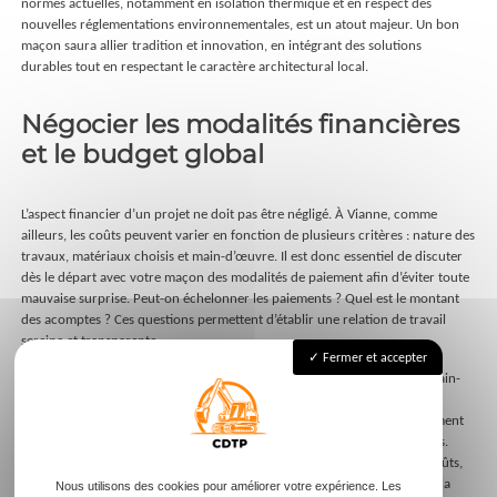
normes actuelles, notamment en isolation thermique et en respect des
nouvelles réglementations environnementales, est un atout majeur. Un bon
maçon saura allier tradition et innovation, en intégrant des solutions
durables tout en respectant le caractère architectural local.
Négocier les modalités financières
et le budget global
L’aspect financier d’un projet ne doit pas être négligé. À Vianne, comme
ailleurs, les coûts peuvent varier en fonction de plusieurs critères : nature des
travaux, matériaux choisis et main-d’œuvre. Il est donc essentiel de discuter
dès le départ avec votre maçon des modalités de paiement afin d’éviter toute
mauvaise surprise. Peut-on échelonner les paiements ? Quel est le montant
des acomptes ? Ces questions permettent d’établir une relation de travail
sereine et transparente.
Fermer et accepter
Le budget global doit inclure tous les postes de dépenses : matériaux, main-
d’œuvre, mais aussi d’éventuels frais annexes. Certaines solutions de
financement peuvent être disponibles selon la nature du projet, notamment
pour des rénovations énergétiques ou des restaurations de bâtis anciens.
Pensez également à prévoir une marge pour d’éventuelles hausses de coûts,
afin de maintenir le projet sous contrôle tout en respectant les délais et la
Nous utilisons des cookies pour améliorer votre expérience. Les