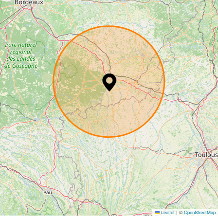
Leaflet
|
©
OpenStreetMap