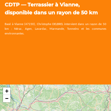
CDTP — Terrassier à Vianne,
disponible dans un rayon de 50 km
Basé à Vianne (47230), Christophe DELBREL intervient dans un rayon de 50
km : Nérac, Agen, Lavardac, Marmande, Tonneins et les communes
environnantes.
+
−