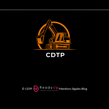
© CDTP -
-
Mentions légales
-
Blog