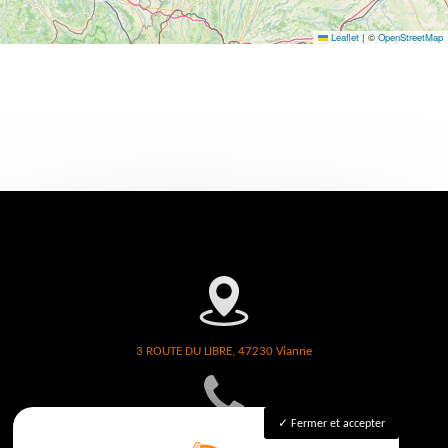
Leaflet
|
©
OpenStreetMap
3 ROUTE DU LIBRE, 47230 Vianne
Fermer et accepter
06 26 06 13 88