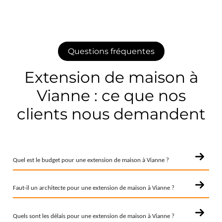
Questions fréquentes
Extension de maison à
Vianne : ce que nos
clients nous demandent
+
Quel est le budget pour une extension de maison à Vianne ?
Pour un agrandissement de 20 à 30 m² en maçonnerie traditionnelle,
+
comptez entre 30 000 et 60 000 € selon les prestations incluses (hors
Faut-il un architecte pour une extension de maison à Vianne ?
toiture et second œuvre). Un garage simple oscille entre 15 000 et 25
Un architecte est obligatoire uniquement si la surface totale de la maison
000 €. Christophe DELBREL établit un devis précis après visite sur site,
+
après travaux dépasse 150 m². En dessous de ce seuil, un particulier
Quels sont les délais pour une extension de maison à Vianne ?
gratuitement.