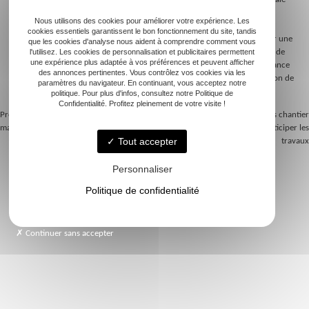
des chantiers et la valorisation optimale des tonnes de déchets générés
Nous utilisons des cookies pour améliorer votre expérience. Les
chaque année. La généralisation du tri à la source, combinée aux
cookies essentiels garantissent le bon fonctionnement du site, tandis
performances croissantes des filières de valorisation, permet d’envisager une
que les cookies d'analyse nous aident à comprendre comment vous
réutilisation maximale des matériaux et une forte diminution du volume de
l'utilisez. Les cookies de personnalisation et publicitaires permettent
une expérience plus adaptée à vos préférences et peuvent afficher
déchets enfouis. Les solutions mises en œuvre contribuent à la performance
des annonces pertinentes. Vous contrôlez vos cookies via les
globale des programmes de construction, tout en renforçant la protection de
paramètres du navigateur. En continuant, vous acceptez notre
l’environnement et la préservation des ressources naturelles.
politique. Pour plus d'infos, consultez notre Politique de
Confidentialité. Profitez pleinement de votre visite !
Previous:
Comprendre les normes DTU
Next:
Comprendre les contraintes chantier
maçonnerie pour vos travaux
maçonnerie pour mieux anticiper les
Navigation
travaux
Tout accepter
de
Personnaliser
l’article
Politique de confidentialité
Accueil
Continuer sans accepter
Terrassement
Maçonnerie
Assainissement
Extension de maison
Qui sommes-nous ?