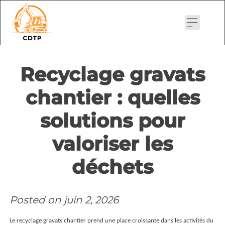
Skip
to
content
Recyclage gravats
chantier : quelles
solutions pour
valoriser les
déchets
Posted on
juin 2, 2026
Le recyclage gravats chantier prend une place croissante dans les activités du