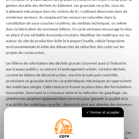
gestion durable des déchets du bâtiment. Les granulats recyclés, issus du
traitement mécanique dans les centres de tri, s’utilisent désormais dans de
nombreux secteurs. Ils remplacent les ressources naturelles dans la
constitution de sous-couches routières, de remblais techniques, ou même
dans la fabrication de nouveaux bétons. Ce cycle vertueux encourage la mise
en place d’une véritable économie circulaire. Réutiliser les matériaux sur ou
autour du site de production évite le transport inutile, réduit l’empreinte
environnementale et initie des démarches de réduction des coûts sur les
projets de construction.
Les filières de valorisation des déchets gravats s’ouvrent aussi à l’industrie,
aux travaux publics, ou encore à l’aménagement urbain. Certains déchets,
comme les bétons de déconstruction, une fois broyés puis contrôlés,
produisent un granulat dont les caractéristiques mécaniques se rapprochent
des matériaux vierges. Cette ressource trouve sa place dans des formulations
innovantes, favorisant la croissance verte et la réduction du gaspillage. Les
plateformes adaptent également leurs process pour garantir la qualité et la
traçabilité des matériaux recyclés, répondant ainsi aux attentes des donneurs
d’ordres et aux exigences du Grenelle de l’environnement.
Fermer et accepter
Le traitement et la valorisation des déchets issus du recyclage gravats
chantier incluent aussi le développement d’outils numériques de suivi,
l’intégration de bordereaux de traçabilité et la formation des opérateurs. Ces
mesures assurent la conformité réglementaire, la qualité environnementale