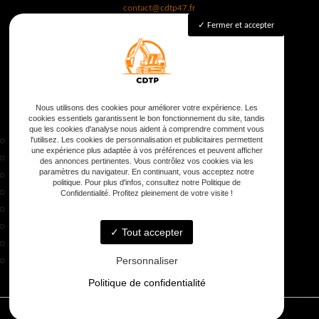
contact@cdtp47.fr
Fermer et accepter
Lundi - Samedi :
8h - 18h
Nous utilisons des cookies pour améliorer votre expérience. Les
cookies essentiels garantissent le bon fonctionnement du site, tandis
que les cookies d'analyse nous aident à comprendre comment vous
Accueil
l'utilisez. Les cookies de personnalisation et publicitaires permettent
une expérience plus adaptée à vos préférences et peuvent afficher
Terrassement
des annonces pertinentes. Vous contrôlez vos cookies via les
Maçonnerie
paramètres du navigateur. En continuant, vous acceptez notre
politique. Pour plus d'infos, consultez notre Politique de
Assainissement
Confidentialité. Profitez pleinement de votre visite !
Extension de maison
Qui sommes-nous ?
Tout accepter
Galerie
Contact
Personnaliser
Politique de confidentialité