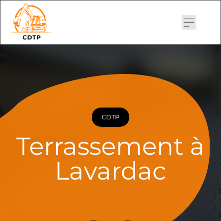
Skip
to
content
CDTP
Terrassement à
Lavardac