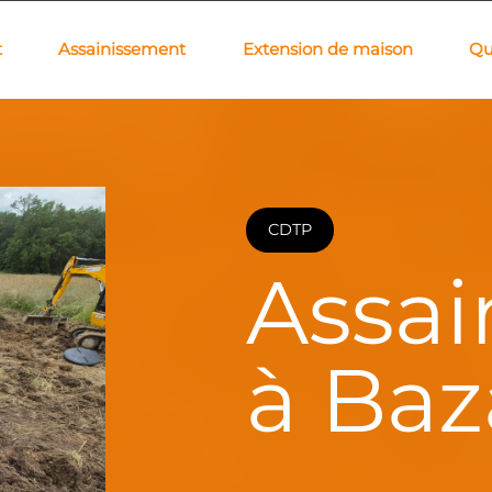
t
Assainissement
Extension de maison
Qu
CDTP
Assai
à Baz