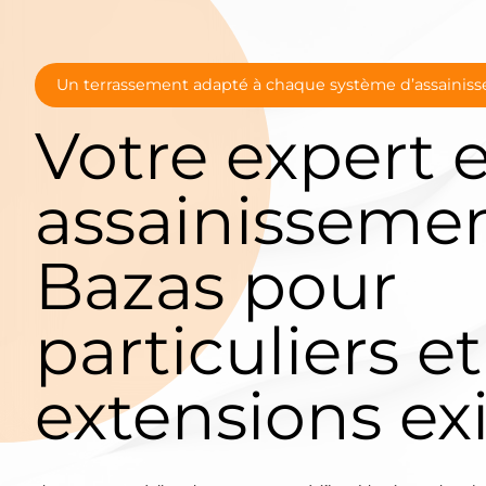
Un terrassement adapté à chaque système d’assainis
Votre expert 
assainissemen
Bazas pour
particuliers et
extensions ex