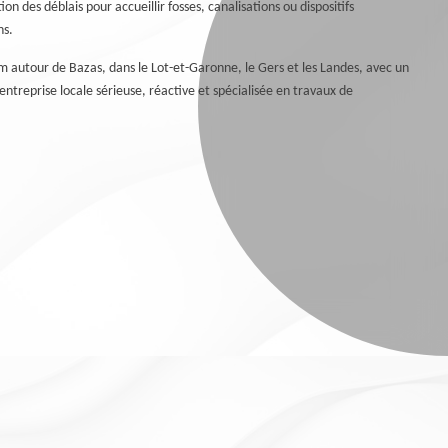
on des déblais pour accueillir fosses, canalisations ou dispositifs
ns.
 autour de Bazas, dans le Lot-et-Garonne, le Gers et les Landes, avec un
e entreprise locale sérieuse, réactive et spécialisée en travaux de