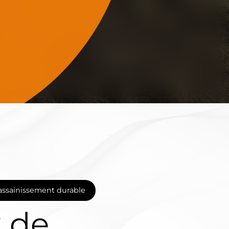
 assainissement durable
 de