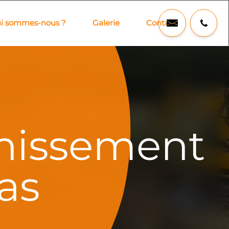
i sommes-nous ?
Galerie
Contact
nissement
as