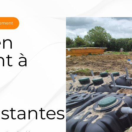
sement
en
t à
istantes