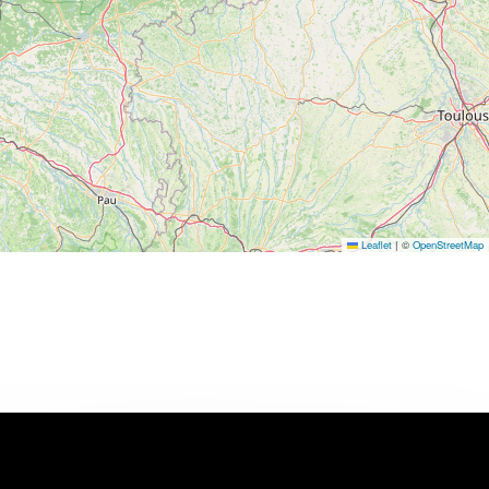
Leaflet
|
©
OpenStreetMap