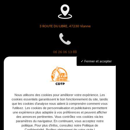
3 ROUTE DU LIBRE, 47230 Vianne
06 26 06 13 88
Fermer et accepter
contact@cdtp47.fr
Nous utilisons des cookies pour améliorer votre expérience. Les
cookies essentiels garantissent le bon fonctionnement du site, tandis
Lundi - Samedi :
8h - 18h
que les cookies d'analyse nous aident à comprendre comment vous
l'utilisez. Les cookies de personnalisation et publicitaires permettent
une expérience plus adaptée à vos préférences et peuvent afficher
des annonces pertinentes. Vous contrôlez vos cookies via les
paramètres du navigateur. En continuant, vous acceptez notre
politique. Pour plus d'infos, consultez notre Politique de
Confidentialité. Profitez pleinement de votre visite !