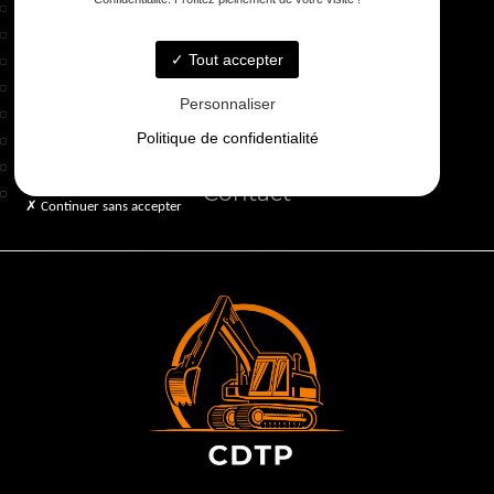
Accueil
Terrassement
Maçonnerie
Tout accepter
Assainissement
Personnaliser
Extension de maison
Qui sommes-nous ?
Politique de confidentialité
Galerie
Contact
Continuer sans accepter